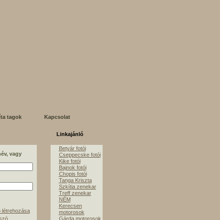
íta tagok
Kapcsolat
Linkajánló
Betyár fotói
név, vagy
Cseppecske fotói
Kike fotói
Bajnok fotói
Chopis fotói
Tanga Kriszta
Szkítia zenekar
Treff zenekar
NÉM
Kerecsen
 létrehozása
motorosok
lszó
Gárda motorosok