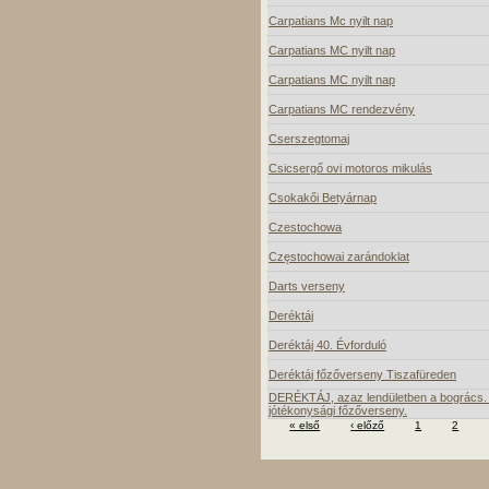
Carpatians Mc nyilt nap
Carpatians MC nyilt nap
Carpatians MC nyilt nap
Carpatians MC rendezvény
Cserszegtomaj
Csicsergő ovi motoros mikulás
Csokakői Betyárnap
Czestochowa
Częstochowai zarándoklat
Darts verseny
Deréktáj
Deréktáj 40. Évforduló
Deréktáj főzőverseny Tiszafüreden
DERÉKTÁJ, azaz lendületben a bogrács. 
jótékonysági főzőverseny.
« első
‹ előző
1
2