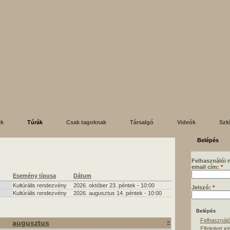
ek
Túrák
Csak tagoknak
Társalgó
Videók
Szk
Belépés
Felhasználói 
email cím:
*
Esemény típusa
Dátum
Kultúrális rendezvény
2026. október 23. péntek - 10:00
Jelszó:
*
Kultúrális rendezvény
2026. augusztus 14. péntek - 10:00
Felhasználó
augusztus
»
Elfelejtett je