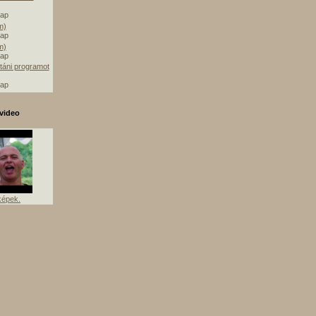
nap
m)
nap
m)
nap
táni programot
nap
video
képek.