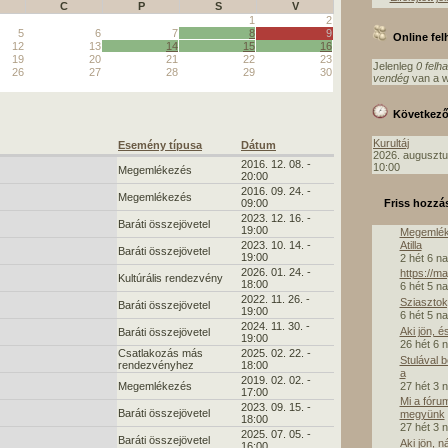
C
P
S
V
1
2
5
6
7
8
9
Online fe
12
13
14
15
16
19
20
21
22
23
Jelenleg
0 felh
26
27
28
29
30
vendég
van a w
Következ
Kurultáj
Esemény típusa
Dátum
2026. augusztu
2016. 12. 08. -
10:00
Megemlékezés
20:00
2016. 09. 24. -
Megemlékezés
Friss hozzá
09:00
2023. 12. 16. -
Baráti összejövetel
19:00
Megemlék
Atilla
2023. 10. 14. -
Baráti összejövetel
19:00
2 hét 6 n
2026. 01. 24. -
https://m
Kultúrális rendezvény
18:00
6 hét 5 n
2022. 11. 26. -
Sziasztok,
Baráti összejövetel
19:00
6 hét 5 n
2024. 11. 30. -
Aki jön, é
Baráti összejövetel
19:00
26 hét 6 
Csatlakozás más
2025. 02. 22. -
Stulával 
rendezvényhez
18:00
a
2019. 02. 02. -
27 hét 3 
Megemlékezés
17:00
Mi a fóru
2023. 09. 15. -
Baráti összejövetel
megyünk
18:00
27 hét 3 
2025. 07. 05. -
Baráti összejövetel
Aki jön, n
16:00