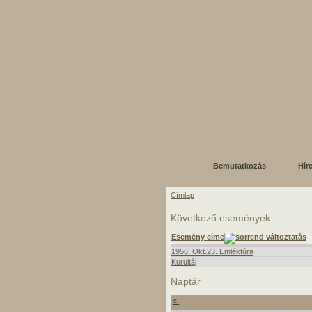
Bemutatkozás
Hír
Címlap
Következő események
Esemény címe
1956. Okt.23. Emléktúra
Kurultáj
Naptár
«