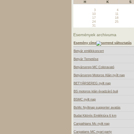
H
K
S
3
4
10
11
17
18
24
25
31
Események archivuma
Esemény címe
Betyár emlékkoncert
Betyár Temetése
Betyársereg MC Coloravató
Betyársereg Motoros Klán nyílt nap
BETYÁRSEREG nyilt nap
BS motoros klán évadzáró buli
BSMC nyilt nap
BsMc Nyíltnap supporter avatás
Budai Kitörés Emléktúra 6 km
Carpathians Mc nyilt nap
Carpatians MC nyari party