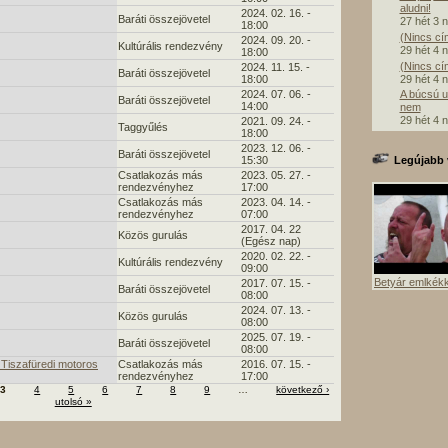
aludni!
2024. 02. 16. -
Baráti összejövetel
27 hét 3 
18:00
(Nincs cí
2024. 09. 20. -
Kultúrális rendezvény
29 hét 4 
18:00
(Nincs cí
2024. 11. 15. -
Baráti összejövetel
29 hét 4 
18:00
2024. 07. 06. -
A búcsú u
Baráti összejövetel
14:00
nem
29 hét 4 
2021. 09. 24. -
Taggyűlés
18:00
2023. 12. 06. -
Baráti összejövetel
15:30
Legújabb 
Csatlakozás más
2023. 05. 27. -
rendezvényhez
17:00
Csatlakozás más
2023. 04. 14. -
rendezvényhez
07:00
2017. 04. 22
Közös gurulás
(Egész nap)
2020. 02. 22. -
Kultúrális rendezvény
09:00
Betyár emlkék
2017. 07. 15. -
Baráti összejövetel
08:00
2024. 07. 13. -
Közös gurulás
08:00
2025. 07. 19. -
Baráti összejövetel
08:00
Tiszafüredi motoros
Csatlakozás más
2016. 07. 15. -
rendezvényhez
17:00
3
4
5
6
7
8
9
…
következő ›
utolsó »