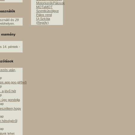
MotorkerékPálosok
MOTaMOT
Szentkútvölgye
lhasználók
Pálos rend
Új Szkítia
asználó
és
29
(Regöly)
ebhelyen.
ő esemény
s 14. péntek -
szólások
ezés után,
ap
aps.app.goo.gl/8w8mE
ap
 a jövő hét
ap
s úgy gondolja
nap
beszéltem,hogy
nap
m hétvégéről
nap
álunk lehet