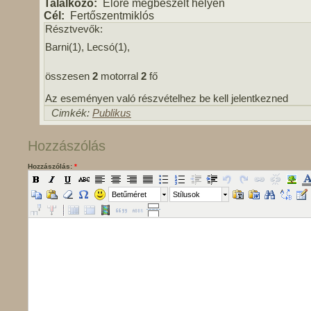
Találkozó:
Előre megbeszélt helyen
Cél:
Fertőszentmiklós
Résztvevők:
Barni(1), Lecsó(1),
összesen
2
motorral
2
fő
Az eseményen való részvételhez be kell jelentkezned
Cimkék:
Publikus
Hozzászólás
Hozzászólás:
*
Betűméret
Stílusok