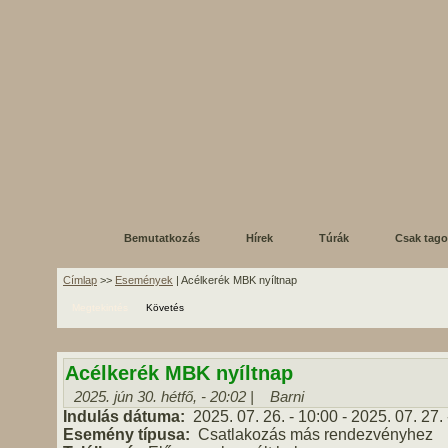
Bemutatkozás
Hírek
Túrák
Csak tag
Címlap
>>
Események
| Acélkerék MBK nyíltnap
Megtekintés
Követés
Acélkerék MBK nyíltnap
2025. jún 30. hétfő, - 20:02 |
Barni
Indulás dátuma:
2025. 07. 26. - 10:00
-
2025. 07. 27. 
Esemény típusa:
Csatlakozás más rendezvényhez