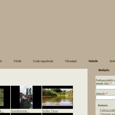
ek
Túrák
Csak tagoknak
Társalgó
Videók
Szk
Belépés
Felhasználói 
email cím:
*
Jelszó:
*
Felhasználó
...
Szentkorona...
Szőke Tisza
Elfelejtett je