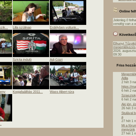
Online fe
Jelenleg
0 felh
vendég
van a w
zik...
Lilla szülinap
Erdélyben voltunk...
Következ
Elhunyt Tűzolt
megemlékezés
2026. augusztu
09:30
Szkíta induló
Adj Gázt
Friss hozzá
Megemlék
Atilla
2 hét 3 n
https://m
6 hét 2 n
seny
Kopjafaállítás 2011...
Wass Albert túra
Sziasztok,
6 hét 2 n
Aki jön, é
26 hét 3 
Stulával 
a
27 hét 1 
.
Mi a fóru
megyünk
27 hét 1 