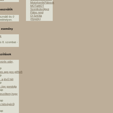
MotorkerékPálosok
MOTaMOT
Szentkútvölgye
lhasználók
Pálos rend
Új Szkítia
asználó
és
0
(Regöly)
ebhelyen.
ő esemény
ók
s 8. szombat -
szólások
ezés után,
ap
aps.app.goo.gl/8w8mE
ap
 a jövő hét
ap
s úgy gondolja
nap
beszéltem,hogy
nap
m hétvégéről
nap