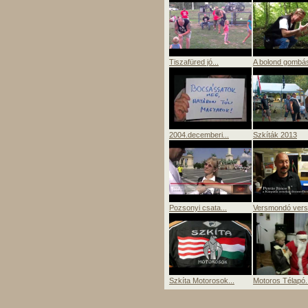
Tiszafüred jó...
A bolond gombás
2004.decemberi...
Szkíták 2013
Pozsonyi csata...
Versmondó ver
Szkíta Motorosok...
Motoros Télapó..