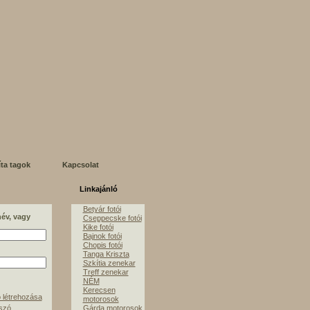
íta tagok
Kapcsolat
Linkajánló
Betyár fotói
név, vagy
Cseppecske fotói
Kike fotói
Bajnok fotói
Chopis fotói
Tanga Kriszta
Szkítia zenekar
Treff zenekar
NÉM
Kerecsen
 létrehozása
motorosok
lszó
Gárda motorosok