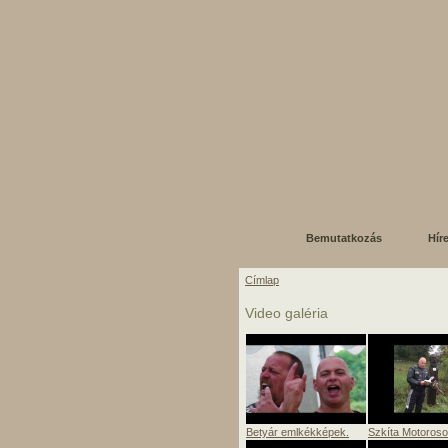
Bemutatkozás
Hír
Címlap
Video galéria
Betyár emlkékképek.
Szkíta Motorosok