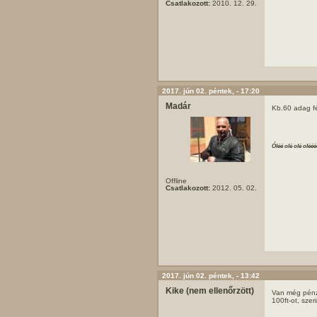
Csatlakozott:
2010. 12. 29.
2017. jún 02. péntek, - 17:20
Madár
Kb.60 adag fé
Óléé olé olé olééé
Offline
Csatlakozott:
2012. 05. 02.
2017. jún 02. péntek, - 13:42
Kike (nem ellenőrzött)
Van még pénzü
100ft-ot, sze