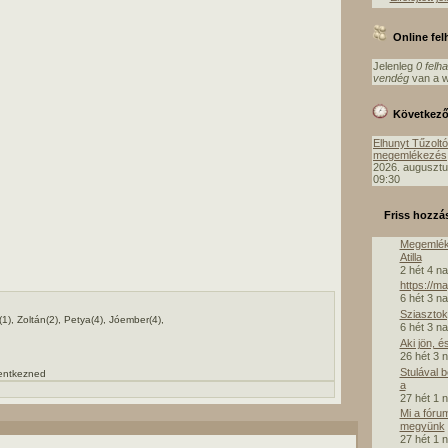
Online fe
Jelenleg
0 felh
vendég
van a w
Következ
Elhunyt Tűzolt
megemlékezés
2026. augusztu
09:30
Friss hozzá
Megemlék
Atilla
2 hét 4 n
https://m
6 hét 3 n
Sziasztok,
1), Zoltán(2), Petya(4), Jóember(4),
6 hét 3 n
Aki jön, é
26 hét 3 
Stulával 
lentkezned
a
27 hét 1 
Mi a fóru
megyünk
27 hét 1 