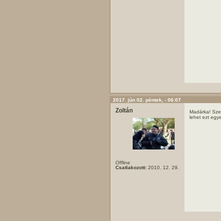
2017. jún 02. péntek, - 06:07
Zoltán
Madárka! Sze
lehet ezt egye
Offline
Csatlakozott:
2010. 12. 29.