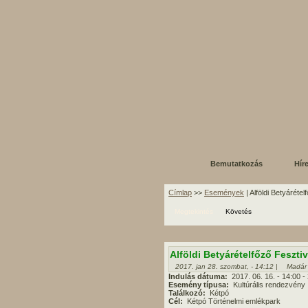
Bemutatkozás
Hír
Címlap
>>
Események
| Alföldi Betyárétel
Megtekintés
Követés
Alföldi Betyárételfőző Fesztiv
2017. jan 28. szombat, - 14:12 |
Madár
Indulás dátuma:
2017. 06. 16. - 14:00
-
Esemény típusa:
Kultúrális rendezvény
Találkozó:
Kétpó
Cél:
Kétpó Történelmi emlékpark