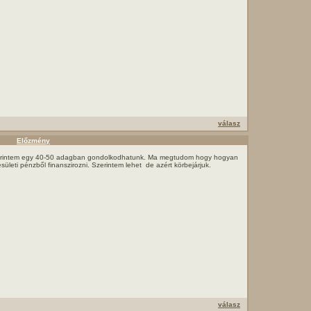
válasz
Előzmény
rintem egy 40-50 adagban gondolkodhatunk. Ma megtudom hogy hogyan
sületi pénzből finanszirozni. Szerintem lehet de azért körbejárjuk.
válasz