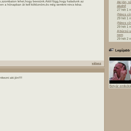
k,szombaton lehet,hogy beesünk.Attól függ,hogy haladunk az
Aki jön, n
ben a hónapban át kell költöznöm,és még semkmi nincs kész.
aludni!
27 hét 1 
(Nincs cí
29 hét 1 
(Nincs cí
29 hét 1 
A búcsú u
nem
29 hét 2 
Legújabb 
válasz
ntkezni aki jön!!!!
Betyár emlkék