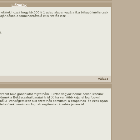
Előzmény
moljátok hozzá hogy kb.600 ft 1 adag alapanyagára ill.a birkapörinél is csak
ajándékba a többi hozzávaló itt is fizetős lesz....
é.
válasz
erint Kike gondolatát folytatnám ! Biztos vagyok benne sokan leszünk ,
 jönnek a Békéscsabai barátaink is! Jó ha van több kaja, el fog fogyni!
ből 3- vendégem lesz akit szeretnék bemutatni a csapatnak és ezek olyan
tehetősek, szerintem fognak segíteni az árvaház javára is!