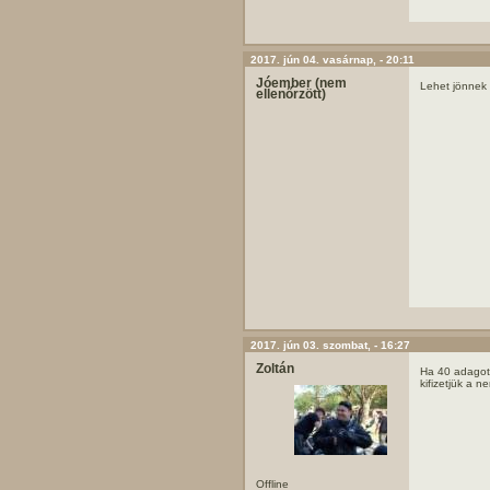
2017. jún 04. vasárnap, - 20:11
Jóember (nem
Lehet jönnek 
ellenőrzött)
2017. jún 03. szombat, - 16:27
Zoltán
Ha 40 adagot 
kifizetjük a 
Offline