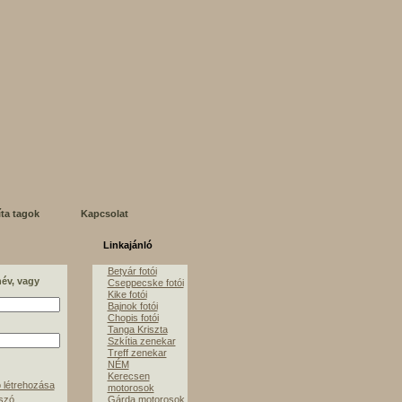
íta tagok
Kapcsolat
Linkajánló
Betyár fotói
név, vagy
Cseppecske fotói
Kike fotói
Bajnok fotói
Chopis fotói
Tanga Kriszta
Szkítia zenekar
Treff zenekar
NÉM
Kerecsen
 létrehozása
motorosok
lszó
Gárda motorosok