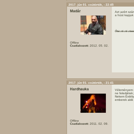
2017. jún 01. csütörtök, - 22:45
Madár
Azt azért szá
a húst kapjuk 
Óléé olé olé olééé
Offline
Csatlakozott:
2012. 05. 02.
2017. jún 01. csütörtök, - 21:41
Hardhauka
Véleményem sz
ne feledjétek
Nekem Erdély
emberek akik 
Offline
Csatlakozott:
2011. 02. 09.