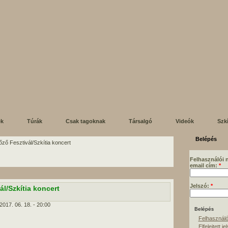
ek
Túrák
Csak tagoknak
Társalgó
Videók
Szk
Belépés
főző Fesztivál/Szkítia koncert
Felhasználói 
email cím:
*
Jelszó:
*
ál/Szkítia koncert
2017. 06. 18. - 20:00
Felhasználó
Elfelejtett je