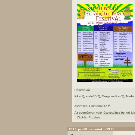
Résztvevők:
Kike(1), etele35(2), Tangavadász(3), Madár(
összesen
7
motorral
17
fő
Az eseményen való részvételhez be kell je
Cimkék:
Publikus
2017. jún 08. csütörtök, - 13:00