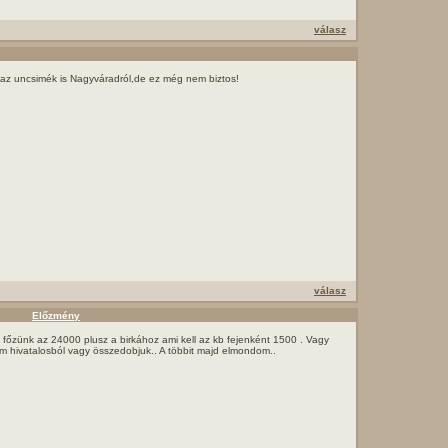
válasz
az uncsimék is Nagyváradról,de ez még nem biztos!
válasz
Előzmény
főzünk az 24000 plusz a birkához ami kell az kb fejenként 1500 . Vagy
nem hivatalosból vagy összedobjuk.. A többit majd elmondom..