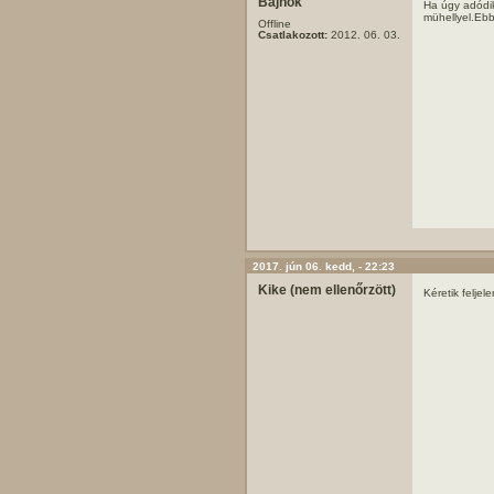
Bajnok
Ha úgy adódi
mühellyel.Eb
Offline
Csatlakozott:
2012. 06. 03.
2017. jún 06. kedd, - 22:23
Kike (nem ellenőrzött)
Kéretik feljele