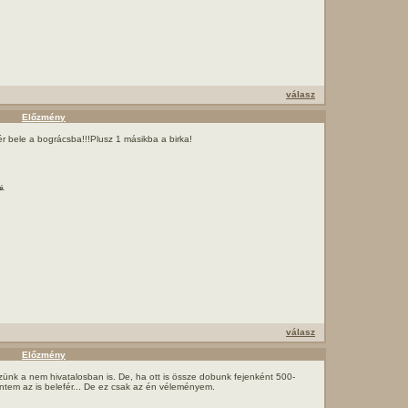
válasz
Előzmény
r bele a bográcsba!!!Plusz 1 másikba a birka!
é.
válasz
Előzmény
nk a nem hivatalosban is. De, ha ott is össze dobunk fejenként 500-
rintem az is belefér... De ez csak az én véleményem.