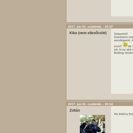
2017. jún 01. csütörtök, - 20:37
Kike (nem ellenőrzött)
Sziasztok!
Szerintem min
vendégeink. A
enni!!
de 
ott, ki az aki
Boldog István
2017. jún 01. csütörtök, - 20:14
Zoltán
Ha kötény lesz