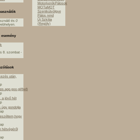
MotorkerékPálosok
MOTaMOT
Szentkútvölgye
lhasználók
Pálos rend
Új Szkítia
asználó
és
0
(Regöly)
ebhelyen.
ő esemény
ók
s 8. szombat -
szólások
ezés után,
ap
aps.app.goo.gl/8w8mE
ap
 a jövő hét
ap
s úgy gondolja
nap
beszéltem,hogy
nap
m hétvégéről
nap