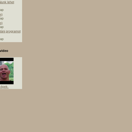
álunk lehet
nap
m)
nap
m)
nap
táni programot
nap
video
képek.