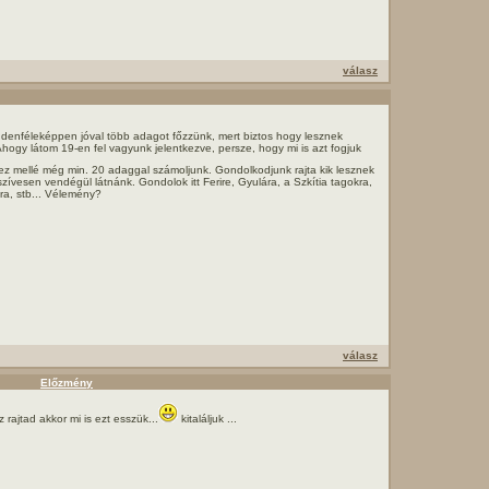
válasz
denféleképpen jóval több adagot főzzünk, mert biztos hogy lesznek
hogy látom 19-en fel vagyunk jelentkezve, persze, hogy mi is azt fogjuk
ez mellé még min. 20 adaggal számoljunk. Gondolkodjunk rajta kik lesznek
t szívesen vendégül látnánk. Gondolok itt Ferire, Gyulára, a Szkítia tagokra,
ra, stb... Vélemény?
válasz
Előzmény
 rajtad akkor mi is ezt esszük...
kitaláljuk ...