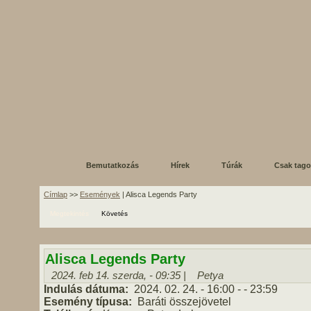
Bemutatkozás
Hírek
Túrák
Csak tag
Címlap
>>
Események
| Alisca Legends Party
Megtekintés
Követés
Alisca Legends Party
2024. feb 14. szerda, - 09:35 |
Petya
Indulás dátuma:
2024. 02. 24.
- 16:00
-
- 23:59
Esemény típusa:
Baráti összejövetel