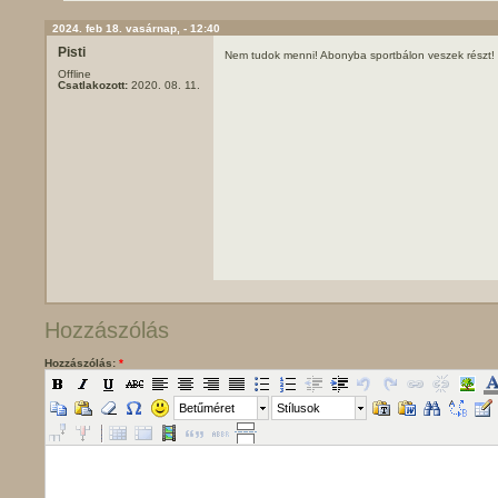
2024. feb 18. vasárnap, - 12:40
Pisti
Nem tudok menni! Abonyba sportbálon veszek részt!
Offline
Csatlakozott:
2020. 08. 11.
Hozzászólás
Hozzászólás:
*
Betűméret
Stílusok