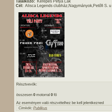
Találkozó:
Kerepes Petya Lak
Cél:
Alisca Legends clubház,Nagymányok,Petőfi S. u
Résztvevők:
összesen
0
motorral
0
fő
Az eseményen való részvételhez be kell jelentkezned
Cimkék:
Publikus