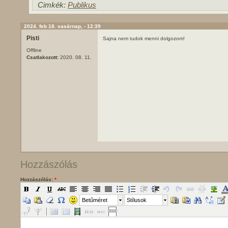
Cimkék:
Publikus
2024. feb 18. vasárnap, - 12:39
Pisti
Sajna nem tudok menni dolgozom!
Offline
Csatlakozott:
2020. 08. 11.
Hozzászólás
Hozzászólás:
*
Betűméret
Stílusok