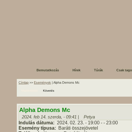
Bemutatkozás
Hírek
Túrák
Csak tag
Címlap
>>
Események
| Alpha Demons Mc
Megtekintés
Követés
Alpha Demons Mc
2024. feb 14. szerda, - 09:41 |
Petya
Indulás dátuma:
2024. 02. 23.
- 19:00
-
- 23:00
Esemény típusa:
Baráti összejövetel