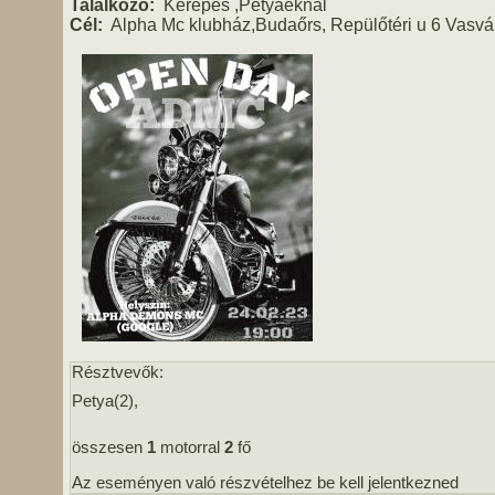
Találkozó:
Kerepes ,Petyáéknál
Cél:
Alpha Mc klubház,Budaőrs, Repülőtéri u 6 Vasvári
Résztvevők:
Petya(2),
összesen
1
motorral
2
fő
Az eseményen való részvételhez be kell jelentkezned