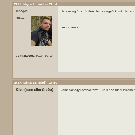
2017. Május 15. hétfő, - 20:54
Chopis
Ha esetleg úgy döntünk, hogy megyünk, még lehet cs
Offline
"Az ital a múlté!"
Csatlakozott:
2010. 10. 24.
2017. Május 15. hétfő, - 10:56
Kike (nem ellenőrzött)
Csináltok egy útvonal tervet? Jó lenne tudni mikorra é