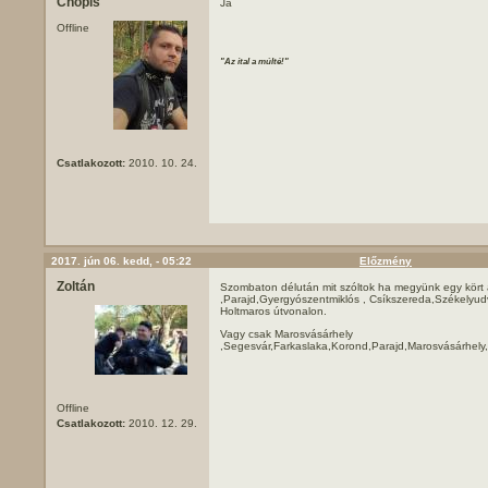
Chopis
Ja
Offline
"Az ital a múlté!"
Csatlakozott:
2010. 10. 24.
2017. jún 06. kedd, - 05:22
Előzmény
Zoltán
Szombaton délután mit szóltok ha megyünk egy kört
,Parajd,Gyergyószentmiklós , Csíkszereda,Székelyud
Holtmaros útvonalon.
Vagy csak Marosvásárhely
,Segesvár,Farkaslaka,Korond,Parajd,Marosvásárhely,
Offline
Csatlakozott:
2010. 12. 29.