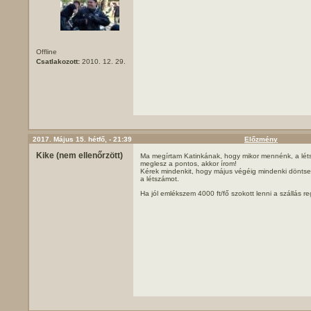
Offline
Csatlakozott:
2010. 12. 29.
2017. Május 15. hétfő, - 21:39
Előzmény
Kike (nem ellenőrzött)
Ma megírtam Katinkának, hogy mikor mennénk, a lét
meglesz a pontos, akkor írom!
Kérek mindenkit, hogy május végéig mindenki döntse 
a létszámot.
Ha jól emlékszem 4000 ft/fő szokott lenni a szállás re