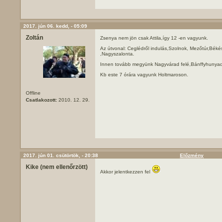
2017. jún 06. kedd, - 05:09
Zoltán
Zsenya nem jön csak Attila,így 12 -en vagyunk.
Az útvonal: Ceglédről indulás,Szolnok, Mezőtúr,Békés 
,Nagyszalonta.
Innen tovább megyünk Nagyvárad felé,Bánffyhunyad
Kb este 7 órára vagyunk Holtmaroson.
Offline
Csatlakozott:
2010. 12. 29.
2017. jún 01. csütörtök, - 20:38
Előzmény
Kike (nem ellenőrzött)
Akkor jelentkezzen fel