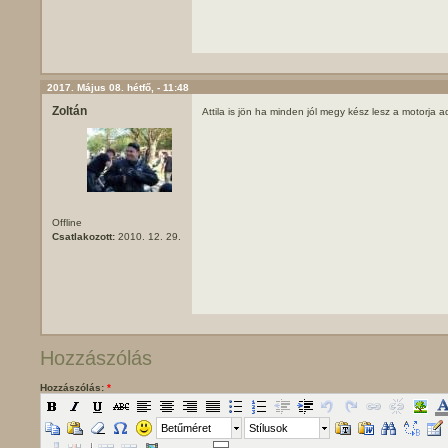
2017. Május 08. hétfő, - 11:48
Zoltán
Attila is jön ha minden jól megy kész lesz a motorja 
Offline
Csatlakozott:
2010. 12. 29.
Hozzászólás
Hozzászólás:
*
Betűméret
Stílusok