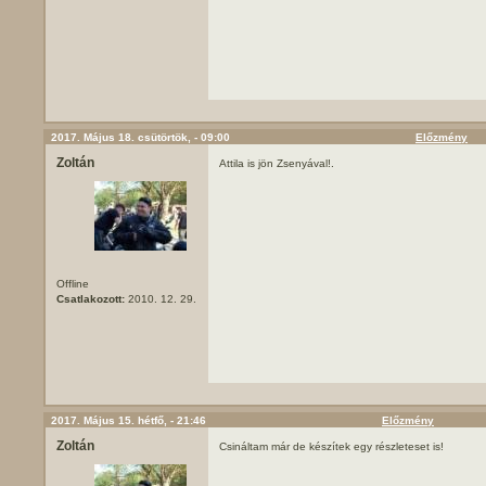
2017. Május 18. csütörtök, - 09:00
Előzmény
Zoltán
Attila is jön Zsenyával!.
Offline
Csatlakozott:
2010. 12. 29.
2017. Május 15. hétfő, - 21:46
Előzmény
Zoltán
Csináltam már de készítek egy részleteset is!