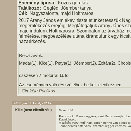
Esemény típusa:
Közös gurulás
Találkozó:
Cegléd, Jóember tanya
Cél:
Nagyszalonta, majd Holtmaros
2017 Arany János emlékév, tiszteletünket tesszük Nag
megemlékezés erejéig! Meglátogatjuk Arany János szü
majd indulunk Holtmarosra. Szombaton az árvaház m
felmérése, megbeszélése utána kirándulunk egy kicsit
hazaérkezés.
Résztvevők:
Madár(1), Kike(1), Petya(1), Jóember(2), Zoltán(2), Chopis
összesen
7
motorral
11
fő
Az eseményen való részvételhez be kell jelentkezned
Cimkék:
Publikus
2017. jún 06. kedd, - 22:07
Kike (nem ellenőrzött)
Sziasztok!
Pontosítok, 11-en megyünk, mert Marcsi sem jön. Le 
Katinkának..
A szállás 4000 Ft/fő/nap, ebben benne van a reggeli
Tehát péntek este vacsi, szombat reggeli és vacsi, v