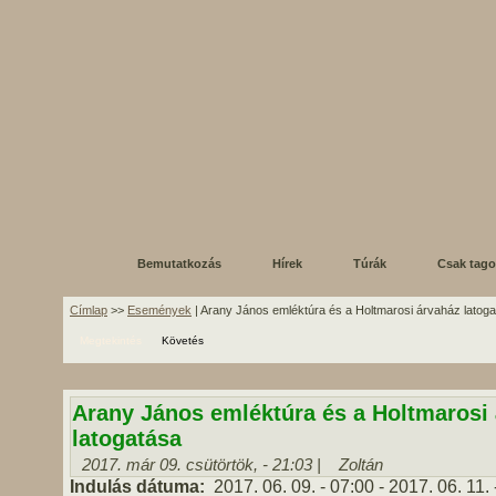
Bemutatkozás
Hírek
Túrák
Csak tag
Címlap
>>
Események
| Arany János emléktúra és a Holtmarosi árvaház latog
Megtekintés
Követés
Arany János emléktúra és a Holtmarosi
latogatása
2017. már 09. csütörtök, - 21:03 |
Zoltán
Indulás dátuma:
2017. 06. 09. - 07:00
-
2017. 06. 11. 