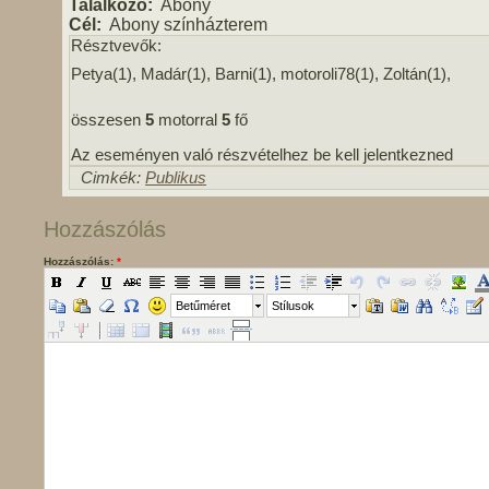
Találkozó:
Abony
Cél:
Abony színházterem
Résztvevők:
Petya(1), Madár(1), Barni(1), motoroli78(1), Zoltán(1),
összesen
5
motorral
5
fő
Az eseményen való részvételhez be kell jelentkezned
Cimkék:
Publikus
Hozzászólás
Hozzászólás:
*
Betűméret
Stílusok