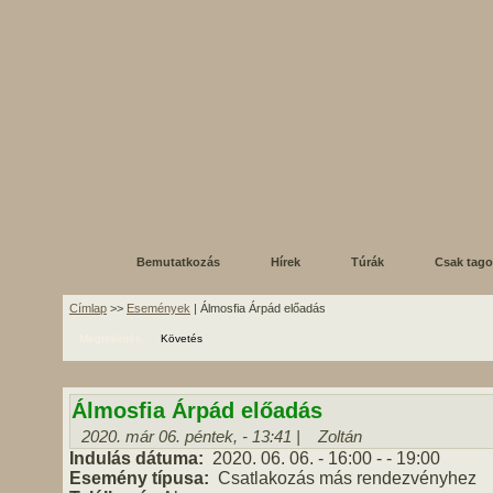
Bemutatkozás
Hírek
Túrák
Csak tag
Címlap
>>
Események
| Álmosfia Árpád előadás
Megtekintés
Követés
Álmosfia Árpád előadás
2020. már 06. péntek, - 13:41 |
Zoltán
Indulás dátuma:
2020. 06. 06.
- 16:00
-
- 19:00
Esemény típusa:
Csatlakozás más rendezvényhez