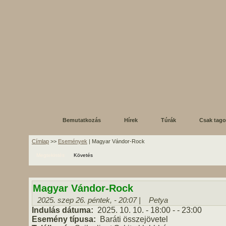
Bemutatkozás
Hírek
Túrák
Csak tag
Címlap
>>
Események
| Magyar Vándor-Rock
Megtekintés
Követés
Magyar Vándor-Rock
2025. szep 26. péntek, - 20:07 |
Petya
Indulás dátuma:
2025. 10. 10.
- 18:00
-
- 23:00
Esemény típusa:
Baráti összejövetel