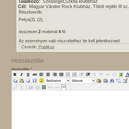
Találkozó:
Szilasliget,Szkita klubbház
Cél:
Magyar Vándor Rock Klubház, Tököl reptér III sz
Résztvevők:
Petya(2), (2),
összesen
2
motorral
4
fő
Az eseményen való részvételhez be kell jelentkezned
Cimkék:
Publikus
Hozzászólás
Hozzászólás:
*
Betűméret
Stílusok