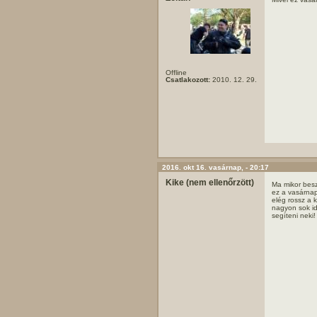
Offline
Csatlakozott:
2010. 12. 29.
2016. okt 16. vasárnap, - 20:17
Kike (nem ellenőrzött)
Ma mikor besz
ez a vasárnap
elég rossz a 
nagyon sok id
segíteni neki