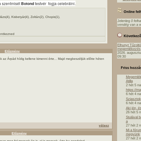
 a szentmisét
Botond
testvér fogja celebrálni.
Online fe
ázs(4), Kisbetyár(4), Zoltán(2), Chopis(1),
Jelenleg
0 felh
vendég
van a w
lentkezned
Következ
Elhunyt Tűzolt
megemlékezés
Előzmény
2026. augusztu
09:30
k az Árpád hídig kellene kimenni érte... Majd megbeszéljük előtte héten
Friss hozzá
Megemlék
Atilla
2 hét 5 n
https://m
6 hét 4 n
Sziasztok,
6 hét 4 n
Aki jön, é
26 hét 5 
Stulával 
a
27 hét 2 
válasz
Mi a fóru
Előzmény
megyünk
27 hét 2 
rnap,meg fel megyek én is, el is megyek érte ha gondolod.