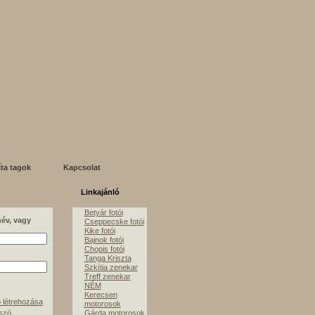
íta tagok
Kapcsolat
Linkajánló
Betyár fotói
név, vagy
Cseppecske fotói
Kike fotói
Bajnok fotói
Chopis fotói
Tanga Kriszta
Szkítia zenekar
Treff zenekar
NÉM
Kerecsen
 létrehozása
motorosok
lszó
Gárda motorosok