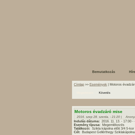
Bemutatkozás
Hír
Címlap
>>
Események
| Motoros évadzár
Megtekintés
Követés
Motoros évadzáró mise
2016. szep 28. szerda, - 21:20 |
Anony
Indulás dátuma:
2016. 11. 13.
- 17:00
-
Esemény típusa:
Megemlékezés
Találkozó:
Szikla kápolna előtt 3/4 5-kor
Cél:
Budapest Gellérthegy Sziklakápolna