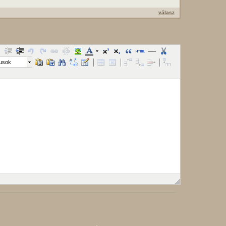
válasz
lusok