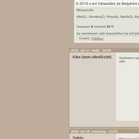
A 2016-s évi hálaadást, és Betyárért
Résztvevők:
Kike(1), Jóember(1), Petya(4), Madár(1), Bal
összesen
8
motorral
18
fő
Az eseményen való részvételhez be kell je
Cimkék:
Publikus
2016. okt 17. hétfő, - 20:09
Kike (nem ellenőrzött)
Szerintem csa
vele.
2016. okt 16. vasárnap, - 21:01
Zoltán
Mivel ez vasá