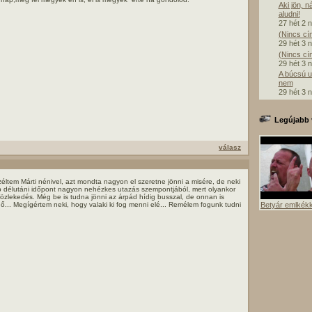
Aki jön, n
aludni!
27 hét 2 
(Nincs cí
29 hét 3 
(Nincs cí
29 hét 3 
A búcsú u
nem
29 hét 3 
Legújabb 
válasz
éltem Márti nénivel, azt mondta nagyon el szeretne jönni a misére, de neki
 délutáni időpont nagyon nehézkes utazás szempontjából, mert olyankor
közlekedés. Még be is tudna jönni az árpád hídig busszal, de onnan is
Betyár emlkék
ő... Megígértem neki, hogy valaki ki fog menni elé... Remélem fogunk tudni
!