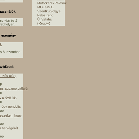
MotorkerékPálosok
MOTaMOT
Szentkútvölgye
lhasználók
Pálos rend
Új Szkítia
asználó
és
2
(Regöly)
ebhelyen.
ő esemény
ók
s 8. szombat -
szólások
ezés után,
ap
aps.app.goo.gl/8w8mE
ap
 a jövő hét
ap
s úgy gondolja
nap
beszéltem,hogy
nap
m hétvégéről
nap