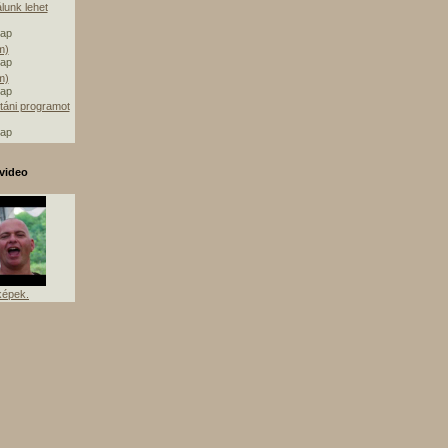
álunk lehet
nap
m)
nap
m)
nap
táni programot
nap
video
képek.