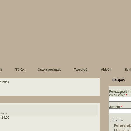
ek
Túrák
Csak tagoknak
Társalgó
Videók
Szk
Belépés
ó mise
Felhasználói 
email cím:
*
Jelszó:
*
mous
- 18:00
Felhasználó
Elfelejtett je