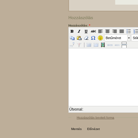
Hozzászólás
Hozzászólás:
*
Betűméret
Stí
Útvonal:
Hozzászólás beviteli forma