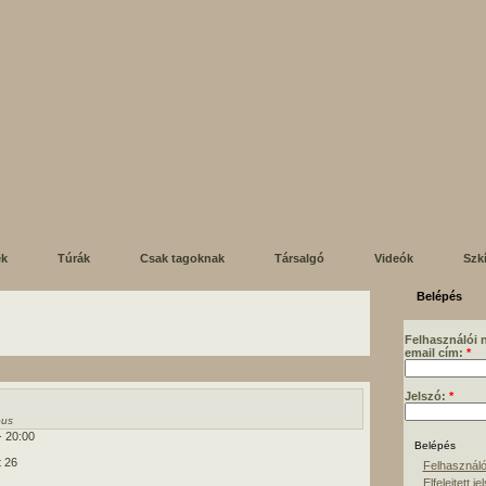
ek
Túrák
Csak tagoknak
Társalgó
Videók
Szk
Belépés
Felhasználói 
email cím:
*
Jelszó:
*
us
- 20:00
t 26
Felhasználó
Elfelejtett je