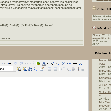
tséges a "rendezvényt" megtartani ezért a taggyűlés nálunk lesz
zsíroskenyér+lila hagyma továbbra is szerepel a menűbe,de
yal"(erre a vendégeink vagytok)Piát mindenki hozzon magának amit
Online fe
Jelenleg
0 felh
vendég
van a w
ár(1), Csabi(1), (2), Pisti(2), Barni(1), Petya(1),
Következ
Elhunyt Tűzolt
megemlékezés
lentkezned
2026. augusztu
09:30
Friss hozzá
Megemlék
Atilla
2 hét 3 n
lusok
https://m
6 hét 3 n
Sziasztok,
6 hét 3 n
Aki jön, é
26 hét 3 
Stulával 
a
27 hét 1 
Mi a fóru
megyünk
27 hét 1 