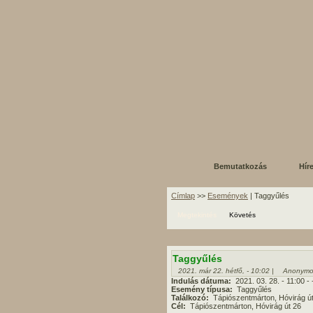
Bemutatkozás
Hír
Címlap
>>
Események
| Taggyűlés
Megtekintés
Követés
Taggyűlés
2021. már 22. hétfő, - 10:02 |
Anonymo
Indulás dátuma:
2021. 03. 28.
- 11:00
-
Esemény típusa:
Taggyűlés
Találkozó:
Tápiószentmárton, Hóvirág ú
Cél:
Tápiószentmárton, Hóvirág út 26