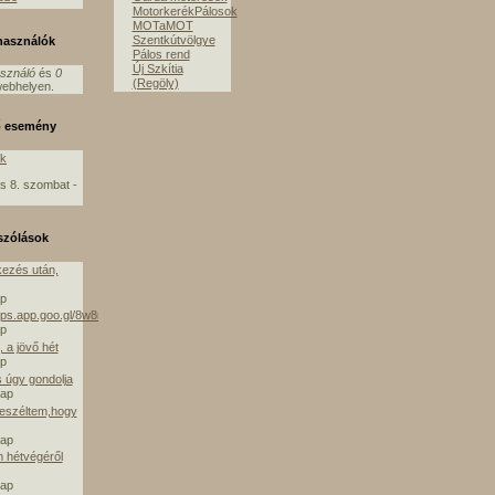
MotorkerékPálosok
MOTaMOT
Szentkútvölgye
lhasználók
Pálos rend
Új Szkítia
asználó
és
0
(Regöly)
ebhelyen.
ő esemény
ók
s 8. szombat -
szólások
ezés után,
ap
aps.app.goo.gl/8w8mE
ap
 a jövő hét
ap
s úgy gondolja
nap
beszéltem,hogy
nap
m hétvégéről
nap