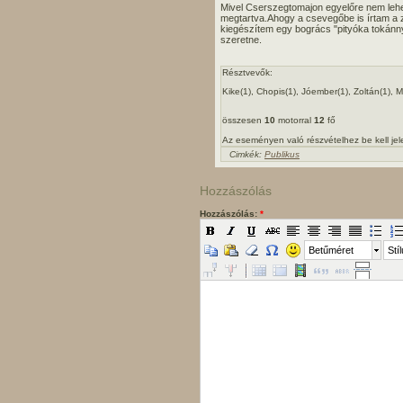
Mivel Cserszegtomajon egyelőre nem lehe
megtartva.Ahogy a csevegőbe is írtam a 
kiegészítem egy bogrács "pityóka tokánn
szeretne.
Résztvevők:
Kike(1), Chopis(1), Jóember(1), Zoltán(1), Mad
összesen
10
motorral
12
fő
Az eseményen való részvételhez be kell je
Cimkék:
Publikus
Hozzászólás
Hozzászólás:
*
Betűméret
Stí