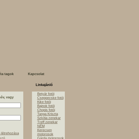
íta tagok
Kapcsolat
Linkajánló
Betyár fotói
név, vagy
Cseppecske fotói
Kike fotói
Bajnok fotói
Chopis fotói
Tanga Kriszta
Szkítia zenekar
Treff zenekar
NÉM
Kerecsen
 létrehozása
motorosok
lszó
Gárda motorosok