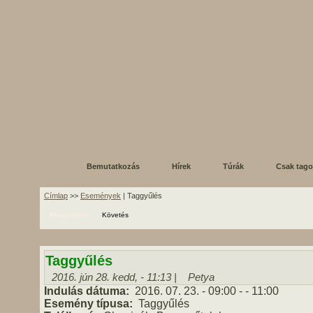
Bemutatkozás
Hírek
Túrák
Csak tag
Címlap
>>
Események
| Taggyűlés
Megtekintés
Követés
Taggyűlés
2016. jún 28. kedd, - 11:13 |
Petya
Indulás dátuma:
2016. 07. 23.
- 09:00
-
- 11:00
Esemény típusa:
Taggyűlés