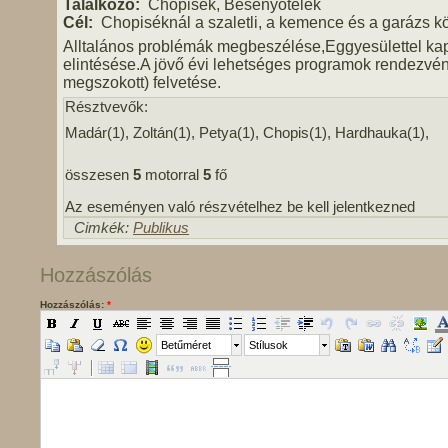
Találkozó:
Chopisék, Besenyőtelek
Cél:
Chopiséknál a szaletli, a kemence és a garázs kö
Alltalános problémák megbeszélése,Eggyesülettel ka
elintésése.A jövő évi lehetséges programok rendezvé
megszokott) felvetése.
Résztvevők:
Madár(1), Zoltán(1), Petya(1), Chopis(1), Hardhauka(1),
összesen
5
motorral
5
fő
Az eseményen való részvételhez be kell jelentkezned
Cimkék:
Publikus
Hozzászólás
Hozzászólás:
*
Betűméret
Stílusok