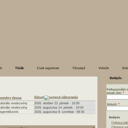
ek
Túrák
Csak tagoknak
Társalgó
Videók
Szk
Belépés
Felhasználói 
email cím:
*
Dátum
semény típusa
ultúrális rendezvény
2026. október 23. péntek - 10:00
Jelszó:
*
ultúrális rendezvény
2026. augusztus 14. péntek - 10:00
egemlékezés
2026. augusztus 8. szombat - 09:30
Felhasználó
Elfelejtett je
»