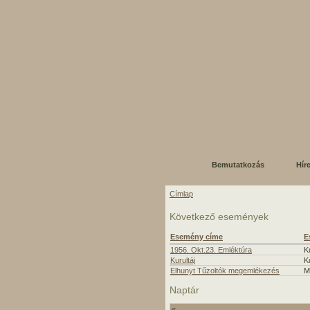
Bemutatkozás
Hír
Címlap
Következő események
Esemény címe
E
1956. Okt.23. Emléktúra
K
Kurultáj
K
Elhunyt Tűzoltók megemlékezés
M
Naptár
«