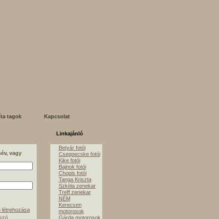
íta tagok
Kapcsolat
Linkajánló
Betyár fotói
név, vagy
Cseppecske fotói
Kike fotói
Bajnok fotói
Chopis fotói
Tanga Kriszta
Szkítia zenekar
Treff zenekar
NÉM
Kerecsen
 létrehozása
motorosok
lszó
Gárda motorosok