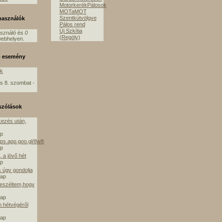
MotorkerékPálosok
MOTaMOT
Szentkútvölgye
lhasználók
Pálos rend
Új Szkítia
asználó
és
0
(Regöly)
ebhelyen.
ő esemény
ók
s 8. szombat -
szólások
ezés után,
ap
aps.app.goo.gl/8w8mE
ap
 a jövő hét
ap
s úgy gondolja
nap
beszéltem,hogy
nap
m hétvégéről
nap