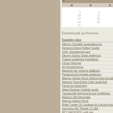
H
K
S
3
4
10
11
17
18
24
25
31
Események archivuma
Esemény címe
Elhunyt Tűzoltók megemlékezés
Kemence-Rock,Rolling Tunder
Unity Sztrapacska tura
Elhunyt Szkíta Tagok emléktúra
Trianon emléktúra,Felvidéken
Fórum Hétvége
20. Ecsedi búcsú
Bastards Mc motoros találkozó
Paradsasvári Kopjafa emlektúra
Magyar Vándor-Rock jótékonysági gurul
Motoros Testvériség Color avató buli
Fórum és Kistérségi
Alpha Demons Clubház avató
Tiszaeszlár,Solymosi Eszter Emléktúra
Rákóczi 350 felvonulás
Magyar Vándor-Rock
Rollin Tunder 10. szülinap,és Farsangi bul
Geronimo MC Péntek 13. Buli
BETYÁRSEREG nyilt nap