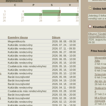
augusztus
C
P
S
V
1
2
Online fe
5
6
7
8
9
12
13
14
15
16
Jelenleg
0 felh
19
20
21
22
23
vendég
van a w
26
27
28
29
30
Következ
Elhunyt Tűzolt
megemlékezés
Esemény típusa
Dátum
2026. augusztu
Megemlékezés
2026. 08. 08. - 09:30
09:30
Kultúrális rendezvény
2026. 07. 24. - 10:00
Kultúrális rendezvény
2026. 07. 11. - 09:30
Friss hozzá
Kultúrális rendezvény
2026. 06. 27. - 08:00
Kultúrális rendezvény
2026. 06. 06. - 10:00
Megemlék
Kultúrális rendezvény
2026. 06. 05. - 10:00
Atilla
Kultúrális rendezvény
2026. 05. 16. - 10:00
2 hét 4 n
Csatlakozás más rendezvényhez
2026. 05. 16. - 10:00
https://m
Kultúrális rendezvény
2026. 05. 16. - 10:00
6 hét 3 n
ás
Kultúrális rendezvény
2026. 05. 10. - 12:00
Sziasztok,
Baráti összejövetel
2026. 05. 09. - 18:00
6 hét 3 n
Baráti összejövetel
2026. 04. 19. - 13:00
Aki jön, é
Baráti összejövetel
2026. 04. 18. - 19:00
26 hét 4 
Kultúrális rendezvény
2026. 04. 11. - 09:00
Stulával 
a
Csatlakozás más rendezvényhez
2026. 03. 28. - 10:00
27 hét 2 
Baráti összejövetel
2026. 03. 06. - 20:00
Mi a fóru
i
Baráti összejövetel
2026. 02. 28. - 18:00
megyünk
Kultúrális rendezvény
2026. 02. 13. - 20:00
27 hét 2 
Kultúrális rendezvény
2026. 01. 24. - 18:00