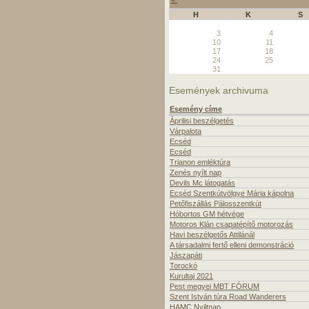
H
K
S
3
4
10
11
17
18
24
25
31
Események archivuma
Esemény címe
Áprilisi beszélgetés
Várpalota
Ecséd
Ecséd
Trianon emléktúra
Zenés nyílt nap
Devils Mc látogatás
Ecséd Szentkútvölgye Mária kápolna
Petőfiszállás Pálosszentkút
Hóbortos GM hétvége
Motoros Klán csapatépítő motorozás
Havi beszélgetős Attilánál
A társadalmi fertő elleni demonstráció
Jászapáti
Torockó
Kurultaj 2021
Pest megyei MBT FÓRUM
Szent István túra Road Wanderers
HAMC Nyiltnap