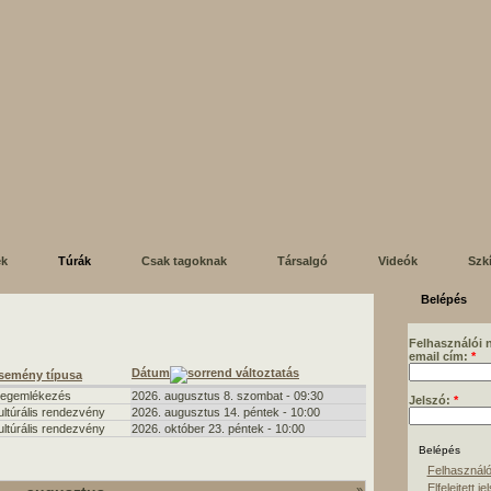
ek
Túrák
Csak tagoknak
Társalgó
Videók
Szk
Belépés
Felhasználói 
email cím:
*
Dátum
semény típusa
egemlékezés
2026. augusztus 8. szombat - 09:30
Jelszó:
*
ultúrális rendezvény
2026. augusztus 14. péntek - 10:00
ultúrális rendezvény
2026. október 23. péntek - 10:00
Felhasználó
Elfelejtett je
»