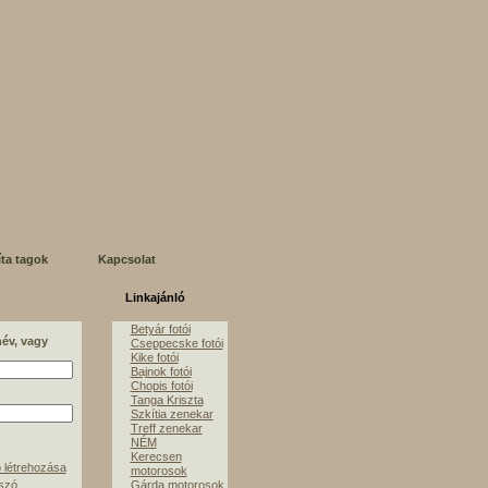
íta tagok
Kapcsolat
Linkajánló
Betyár fotói
név, vagy
Cseppecske fotói
Kike fotói
Bajnok fotói
Chopis fotói
Tanga Kriszta
Szkítia zenekar
Treff zenekar
NÉM
Kerecsen
 létrehozása
motorosok
lszó
Gárda motorosok