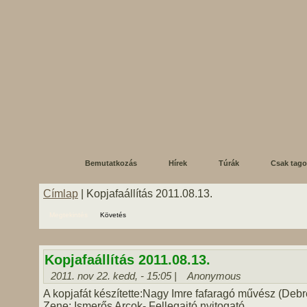
Bemutatkozás
Hírek
Túrák
Csak tag
Címlap
| Kopjafaállítás 2011.08.13.
Megtekintés
Követés
Kopjafaállítás 2011.08.13.
2011. nov 22. kedd, - 15:05 |
Anonymous
A kopjafát készítette:Nagy Imre fafaragó művész (Deb
Zene: Ismerős Arcok- Fellegajtó nyitogató